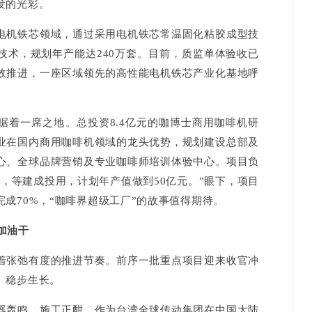
发的光彩。
机铁芯领域，通过采用电机铁芯常温固化粘胶成型技
技术，规划年产能达240万套。目前，质监单体验收已
效推进，一座区域领先的高性能电机铁芯产业化基地呼
着一席之地。总投资8.4亿元的咖博士商用咖啡机研
业在国内商用咖啡机领域的龙头优势，规划建设总部及
心、全球品牌营销及专业咖啡师培训体验中心。项目负
，等建成投用，计划年产值做到50亿元。”眼下，项目
成70%，“咖啡界超级工厂”的故事值得期待。
加油干
张弛有度的推进节奏。前序一批重点项目迎来收官冲
、稳步生长。
轰鸣，施工正酣。作为台湾全球传动集团在中国大陆