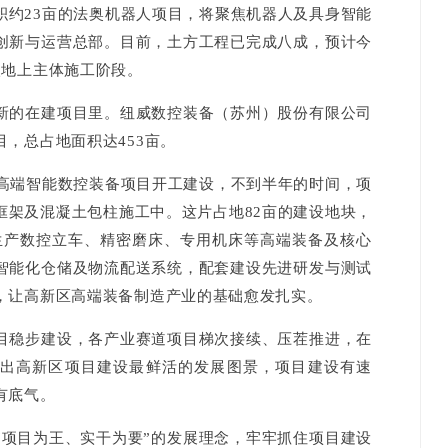
积约23亩的法奥机器人项目，将聚焦机器人及具身智能
创新与运营总部。目前，土方工程已完成八成，预计今
入地上主体施工阶段。
的在建项目里。纽威数控装备（苏州）股份有限公司
，总占地面积达453亩。
端智能数控装备项目开工建设，不到半年的时间，项
框架及混凝土包柱施工中。这片占地82亩的建设地块，
和生产数控立车、精密磨床、专用机床等高端装备及核心
智能化仓储及物流配送系统，配套建设先进研发与测试
，让高新区高端装备制造产业的基础愈发扎实。
稳步建设，各产业赛道项目梯次接续、压茬推进，在
出高新区项目建设最鲜活的发展图景，项目建设有速
有底气。
目为王、实干为要”的发展理念，牢牢抓住项目建设