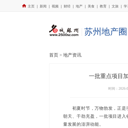
主页
|
新闻
|
视频
|
财经
|
地产
|
美食
|
教育
|
文旅
|
学
苏州地产圈
首页 >
地产资讯
一批重点项目
时间：2026-
初夏时节，万物勃发，正是项
朝天、干劲充盈，一批项目进入
量发展的澎湃动能。