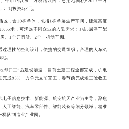
市路以东、方桥路以西，总用地面积62017平方
米，计划投资4亿元。
，含10栋单体，包括1栋单层生产车间，建筑高度
度23.55米，可满足不同企业的入驻需求；1栋5层停车配
卫房、1个开闭所、2个非机动车棚。
过理性的空间设计，便捷的交通组织，合理的人车流
集地。
即开工”后建设加速，目前土建工程全部完成，机电
面完成85%，力争元旦前完工，春节前完成竣工验收工
电子信息技术、新能源、航空航天产业为主导，聚焦
、人工智能、汽车零部件、智能装备等细分领域，精准
一梯队制造业产业园。