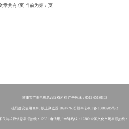
文章共有
1
页 当前为第
1
页
苏州市广播电视总台版权所有 广告热线：0512-65180363
强烈建议使用 IE8.0 以上浏览器 1024×768分辨率 苏ICP备 10008205号-2
不良与垃圾信息举报热线：12321 电信用户申诉热线：12300 全国文化市场举报热线：12