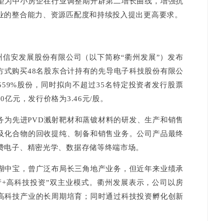
为中小房企在行业调整期开辟第二增长曲线，增强抗
业的整合能力、资源匹配度和持续投入提出更高要求。
信安发展股份有限公司（以下简称“衢州发展”）发布
方式购买48名股东合计持有的先导电子科技股份有限公
4559%股份，同时拟向不超过35名特定投资者发行股票
亿元，发行价格为3.46元/股。
先进PVD溅射靶材和蒸镀材料的研发、生产和销售
及化合物的回收提纯、制备和销售业务。公司产品最终
费电子、精密光学、数据存储等终端市场。
中宝，曾广泛布局长三角地产业务，但近年来业绩承
产+高科技投资”双主业模式。衢州发展表示，公司以房
高科技产业的长周期培育；同时通过科技投资孵化创新
。