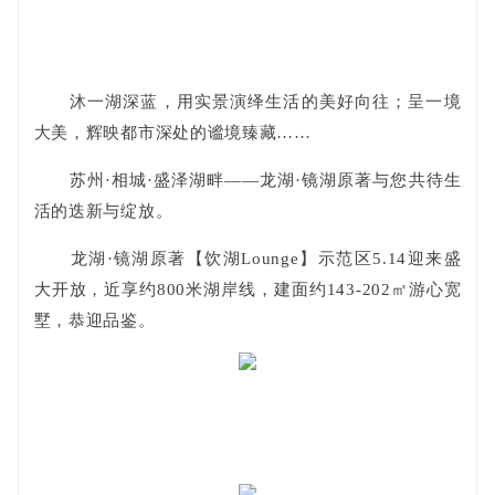
沐一湖深蓝，用实景演绎生活的美好向往；呈一境
大美，辉映都市深处的谧境臻藏……
苏州·相城·盛泽湖畔——龙湖·镜湖原著与您共待生
活的迭新与绽放。
龙湖·镜湖原著【饮湖Lounge】示范区5.14迎来盛
大开放，近享约800米湖岸线，建面约143-202㎡游心宽
墅，恭迎品鉴。