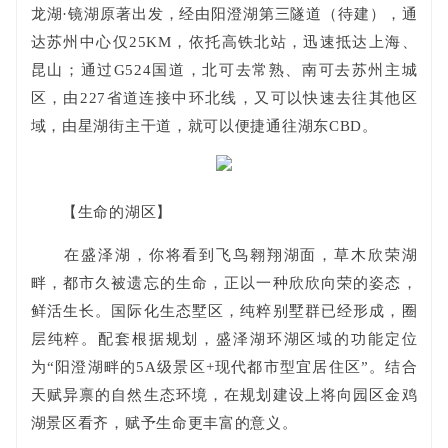
龙湖·镜湖原著出发，经由阳澄湖第三隧道（待建），通
达苏州中心仅25KM，依托高铁北站，迅速抵达上海、
昆山；通过G524国道，北可去常熟、南可去苏州主城
区，由227省道连接中环北线，又可以快速去往其他区
域，由星湖街主干道，就可以便捷通往湖东CBD。
【生命的湖区】
在盛泽湖，你将看到飞鸟翱翔湖面，草木欣荣湖
畔，都市久被遗忘的生命，正以一种欣欣向荣的姿态，
鲜活生长。国际化生态墅区，纯粹别墅群已经形成，圈
层纯粹。配套根据规划，盛泽湖环湖区域的功能定位
为“阳澄湖畔的5A级景区+现代都市型宜居住区”。结合
天赋异禀的自然生态环境，在规划建设上将向园区金鸡
湖景区看齐，赋予生命更丰富的意义。