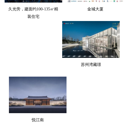
久光旁，建面约100-135㎡精
金城大厦
装住宅
苏州湾藏璟
悦江南